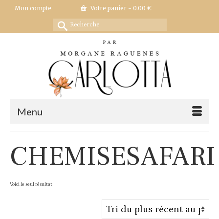
Mon compte
Votre panier
-
0.00
€
Rechercher :
Menu
CHEMISESAFARI
Voici le seul résultat