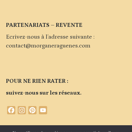
PARTENARIATS – REVENTE
Ecrivez-nous à l’adresse suivante :
contact@morganeraguenes.com
POUR NE RIEN RATER :
suivez-nous sur les réseaux.
Facebook
Instagram
Pinterest
YouTube
Channel
Contacter la marque
Plan du site
Politique de confidentialité