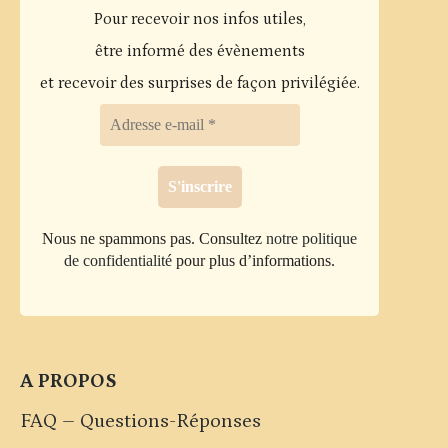
Les
Pour recevoir nos infos utiles,
options
être informé des évènements
peuvent
et recevoir des surprises de façon privilégiée.
être
choisies
sur
la
page
Nous ne spammons pas. Consultez
notre politique
du
de confidentialité
pour plus d’informations.
produit
A PROPOS
FAQ – Questions-Réponses