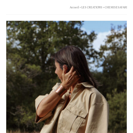
Accueil
»
LES CREATIONS
»
CHEMISESAFARI