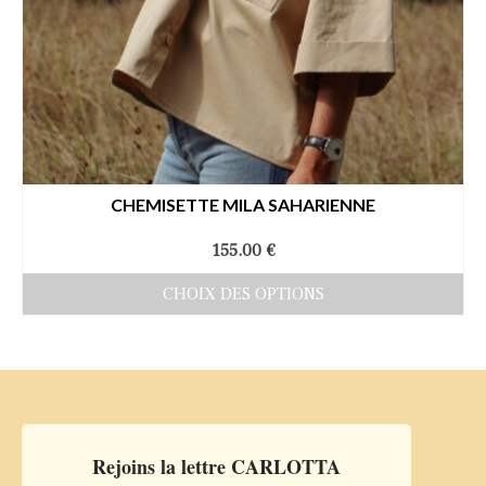
CHEMISETTE MILA SAHARIENNE
155.00
€
CHOIX DES OPTIONS
Ce
produit
a
plusieurs
variations.
Rejoins la lettre CARLOTTA