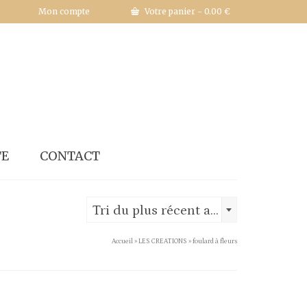
Mon compte
Votre panier
-
0.00
€
TE
CONTACT
Tri du plus récent au plus ancien
Accueil
»
LES CREATIONS
»
foulard à fleurs