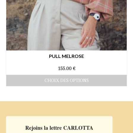
PULL MELROSE
155.00
€
CHOIX DES OPTIONS
Ce
produit
a
plusieurs
variations.
Rejoins la lettre CARLOTTA