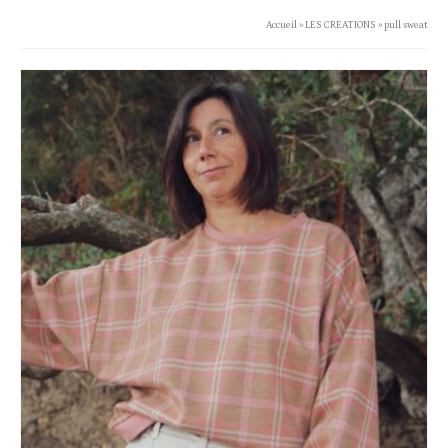
Accueil
»
LES CREATIONS
»
pull sweat