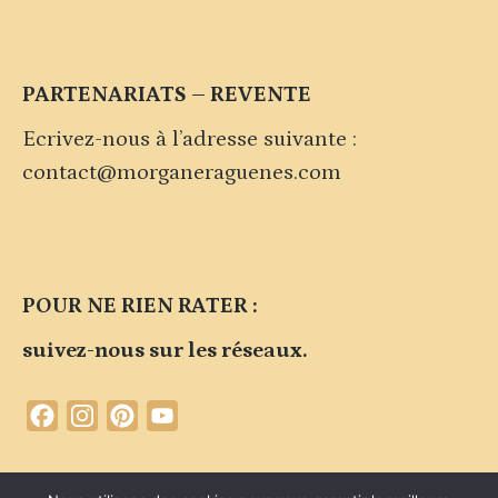
PARTENARIATS – REVENTE
Ecrivez-nous à l’adresse suivante :
contact@morganeraguenes.com
POUR NE RIEN RATER :
suivez-nous sur les réseaux.
Facebook
Instagram
Pinterest
YouTube
Channel
Contacter la marque
Plan du site
Politique de confidentialité