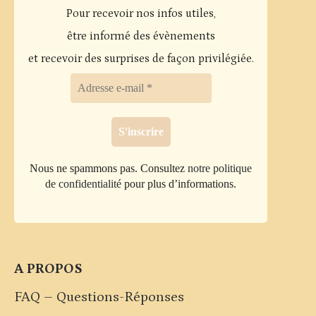
Les
Pour recevoir nos infos utiles,
options
être informé des évènements
peuvent
et recevoir des surprises de façon privilégiée.
être
choisies
sur
la
page
Nous ne spammons pas. Consultez
notre politique
du
de confidentialité
pour plus d’informations.
produit
A PROPOS
FAQ – Questions-Réponses