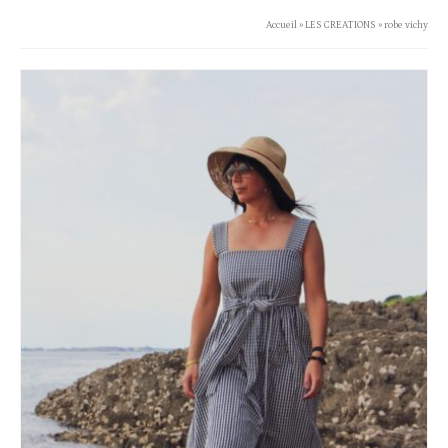
Accueil
»
LES CREATIONS
»
robe vichy