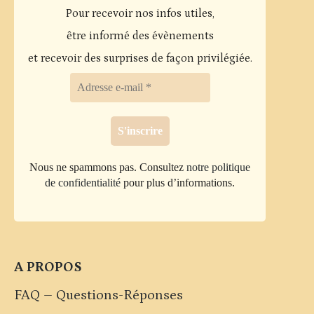
Les
Pour recevoir nos infos utiles,
options
être informé des évènements
peuvent
et recevoir des surprises de façon privilégiée.
être
choisies
sur
la
page
Nous ne spammons pas. Consultez
notre politique
du
de confidentialité
pour plus d’informations.
produit
A PROPOS
FAQ – Questions-Réponses