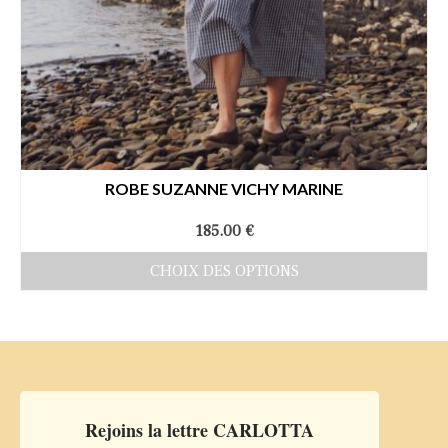
ROBE SUZANNE VICHY MARINE
185.00
€
CHOIX DES OPTIONS
Ce
produit
a
plusieurs
variations.
Rejoins la lettre CARLOTTA