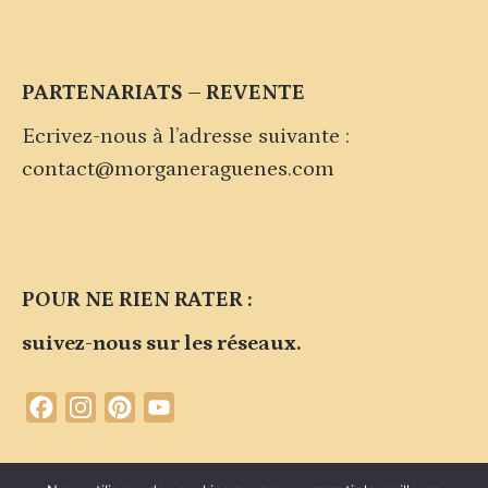
PARTENARIATS – REVENTE
Ecrivez-nous à l’adresse suivante :
contact@morganeraguenes.com
POUR NE RIEN RATER :
suivez-nous sur les réseaux.
Facebook
Instagram
Pinterest
YouTube
Channel
Contacter la marque
Plan du site
Politique de confidentialité