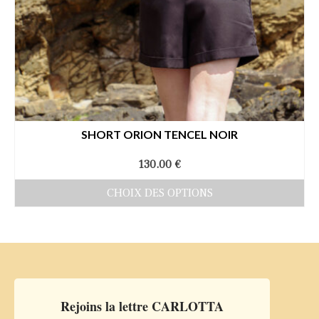
SHORT ORION TENCEL NOIR
130.00
€
CHOIX DES OPTIONS
Ce
produit
a
plusieurs
variations.
Rejoins la lettre CARLOTTA