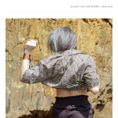
Accueil
»
LES CREATIONS
»
short noir