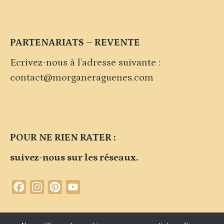
PARTENARIATS – REVENTE
Ecrivez-nous à l’adresse suivante :
contact@morganeraguenes.com
POUR NE RIEN RATER :
suivez-nous sur les réseaux.
Facebook
Instagram
Pinterest
YouTube
Channel
Contacter la marque
Plan du site
Politique de confidentialité