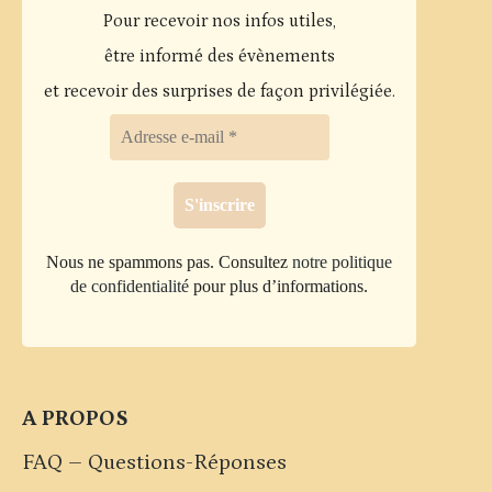
Les
Pour recevoir nos infos utiles,
options
être informé des évènements
peuvent
et recevoir des surprises de façon privilégiée.
être
choisies
sur
la
page
Nous ne spammons pas. Consultez
notre politique
du
de confidentialité
pour plus d’informations.
produit
A PROPOS
FAQ – Questions-Réponses