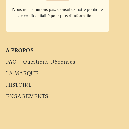
page
Nous ne spammons pas. Consultez
notre politique
du
de confidentialité
pour plus d’informations.
produit
A PROPOS
FAQ – Questions-Réponses
LA MARQUE
HISTOIRE
ENGAGEMENTS