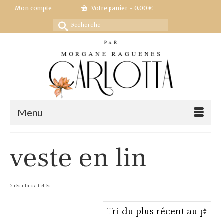
Mon compte
Votre panier
-
0.00
€
Rechercher :
Menu
veste en lin
Trié
2 résultats affichés
du
plus