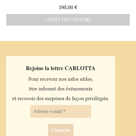
195.00
€
CHOIX DES OPTIONS
Ce
produit
a
plusieurs
variations.
Rejoins la lettre CARLOTTA
Les
Pour recevoir nos infos utiles,
options
être informé des évènements
peuvent
et recevoir des surprises de façon privilégiée.
être
choisies
sur
la