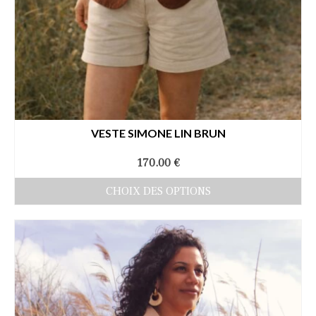
VESTE SIMONE LIN BRUN
170.00
€
CHOIX DES OPTIONS
Ce
produit
a
plusieurs
variations.