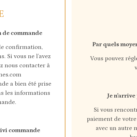
E
ion de commande
Par quels moye
de confirmation,
s. Si vous ne l’avez
Vous pouvez régle
z nous contacter à
nes.com
de a bien été prise
s les informations
Je n’arriv
mande.
Si vous rencont
paiement de votre
avec un autre 
uivi commande