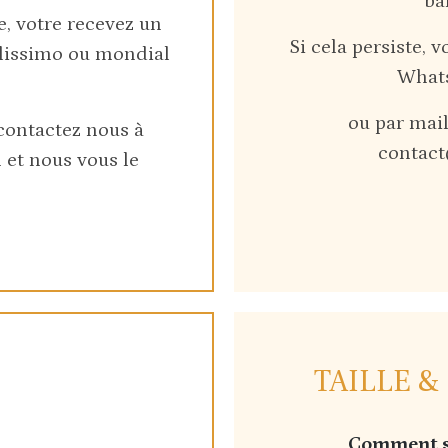
ba
, votre recevez un
Si cela persiste, 
olissimo ou mondial
Whats
ou par mail 
 contactez nous à
contac
et nous vous le
TAILLE &
Comment sa