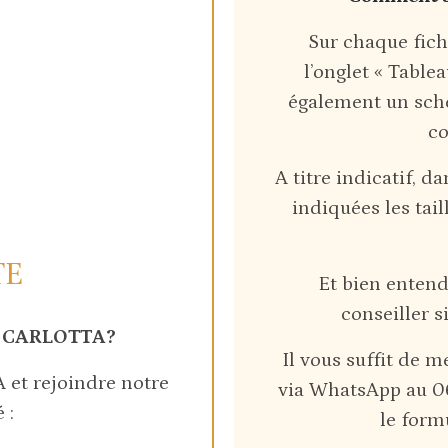
Sur chaque fich
l’onglet « Table
également un sch
co
A titre indicatif, d
indiquées les tail
TE
Et bien entendu
conseiller s
e CARLOTTA?
Il vous suffit de 
et rejoindre notre
via WhatsApp au 06
 :
le form