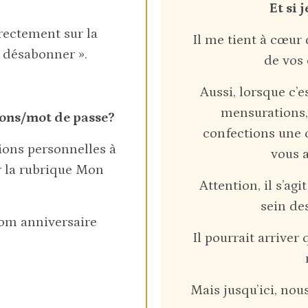
Et si 
rectement sur la
Il me tient à cœur 
e désabonner ».
de vos
Aussi, lorsque c’
mensurations,
ons/mot de passe?
confections une 
ions personnelles à
vous a
 la rubrique Mon
Attention, il s’ag
sein de
nom anniversaire
Il pourrait arrive
Mais jusqu’ici, nou