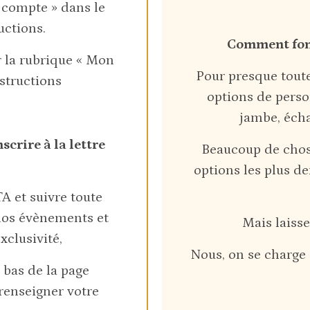
 compte » dans le
uctions.
Comment fonc
r la rubrique « Mon
Pour presque toute
nstructions
options de perso
jambe, écha
crire à la lettre
Beaucoup de chose
options les plus d
A et suivre toute
 nos évènements et
Mais laisse
xclusivité,
Nous, on se charge d
 bas de la page
 renseigner votre