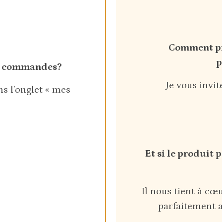
Comment pr
p
es commandes?
Je vous invit
s l’onglet « mes
Et si le produit
Il nous tient à c
parfaitement a