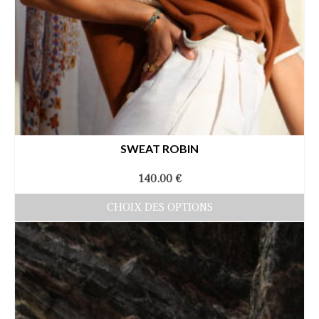
SWEAT ROBIN
140.00
€
CHOIX DES OPTIONS
Ce
produit
a
plusieurs
variations.