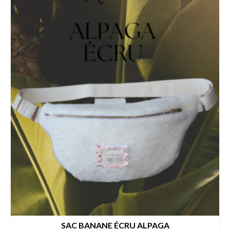
variations.
Les
options
peuvent
être
choisies
sur
la
page
du
produit
SAC BANANE ÉCRU ALPAGA