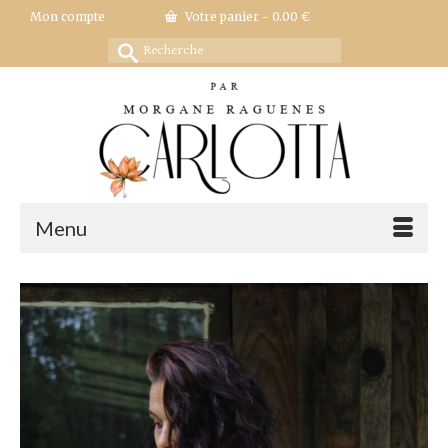
Mon compte
Votre panier
-
0.00
€
Rechercher :
Menu