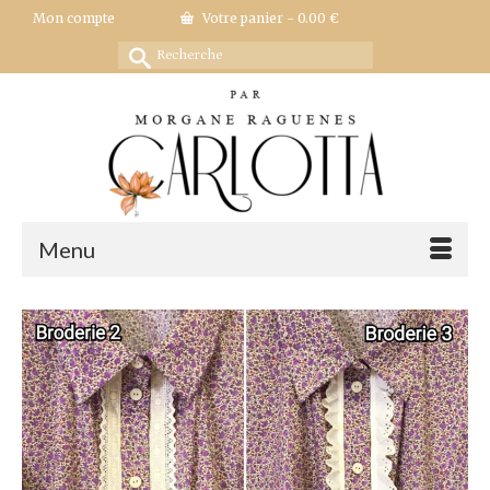
Mon compte
Votre panier
-
0.00
€
Rechercher :
Menu