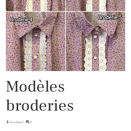
Modèles
broderies
de
admin
|
0