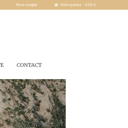
Mon compte
Votre panier
-
0.00
€
TE
CONTACT