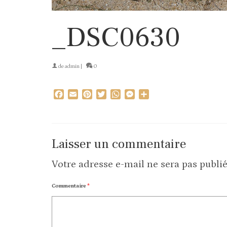
_DSC0630
de
admin
|
0
Facebook
Email
Pinterest
Twitter
WhatsApp
Messenger
Partager
Laisser un commentaire
Votre adresse e-mail ne sera pas publié
Commentaire
*