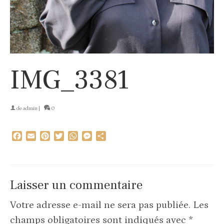
IMG_3381
de
admin
|
0
Facebook
Email
Pinterest
Twitter
WhatsApp
Messenger
Partager
Laisser un commentaire
Votre adresse e-mail ne sera pas publiée.
Les
champs obligatoires sont indiqués avec
*