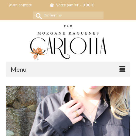
Mon compte
Votre panier
-
0.00
€
Rechercher :
Menu