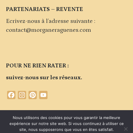
PARTENARIATS – REVENTE
Ecrivez-nous à l’adresse suivante :
contact@morganeraguenes.com
POUR NE RIEN RATER :
suivez-nous sur les réseaux.
Facebook
Instagram
Pinterest
YouTube
Channel
Contacter la marque
Plan du site
Politique de confidentialité
Nous utilisons des cookies pour vous garantir la meilleure
expérience sur notre site web. Si vous continuez à utiliser ce
Mentions légales du site
site, nous supposerons que vous en êtes satisfait.