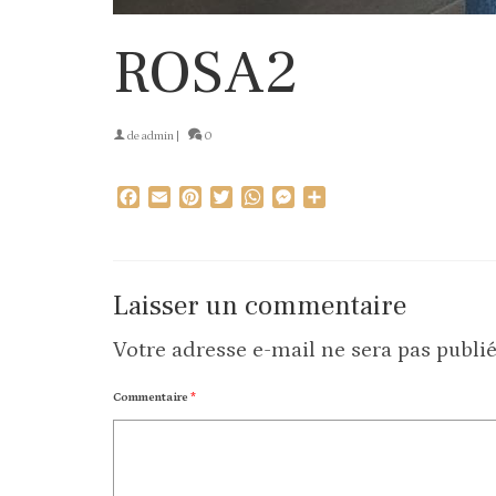
ROSA2
de
admin
|
0
Facebook
Email
Pinterest
Twitter
WhatsApp
Messenger
Partager
Laisser un commentaire
Votre adresse e-mail ne sera pas publié
Commentaire
*