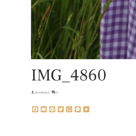
IMG_4860
de
admin
|
0
Facebook
Email
Pinterest
Twitter
WhatsApp
Messenger
Partager