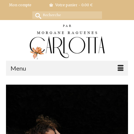
Mon compte
Votre panier
-
0.00
€
Rechercher :
Menu