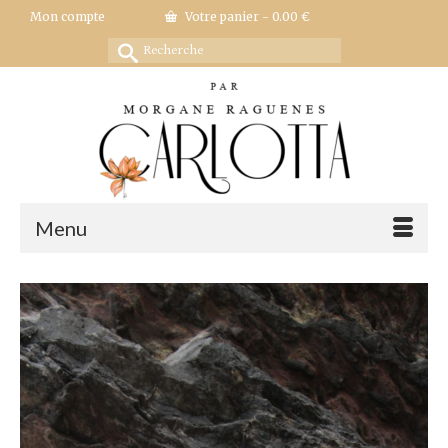
Mon compte
Votre panier
-
0.00
€
Rechercher :
Menu