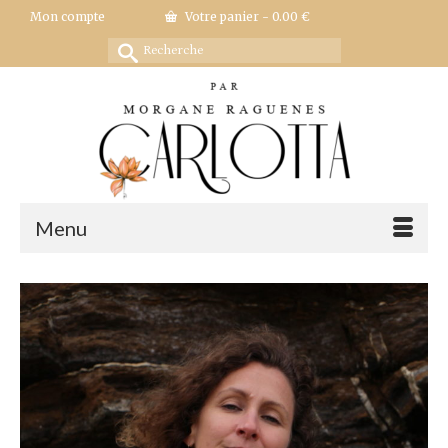
Mon compte
Votre panier
-
0.00
€
Rechercher :
Menu