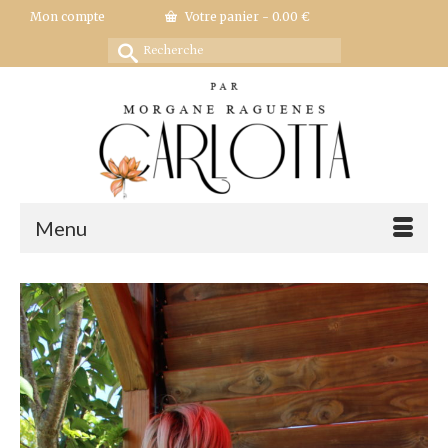
Mon compte
Votre panier
-
0.00
€
Rechercher :
Menu