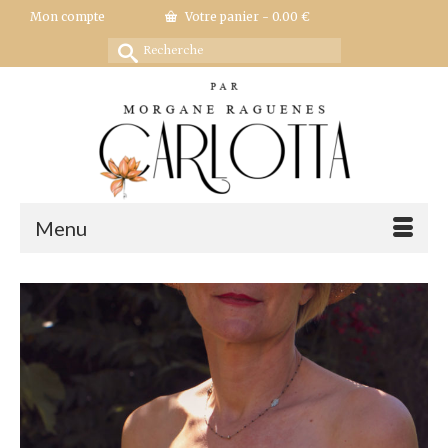
Mon compte
Votre panier
-
0.00
€
Rechercher :
Menu