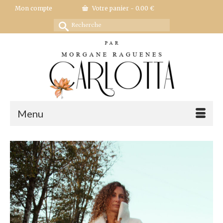
Mon compte
Votre panier
-
0.00
€
Rechercher :
Menu