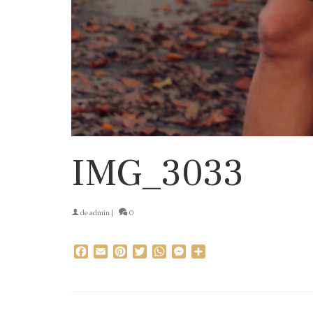
IMG_3033
de
admin
|
0
Facebook
Email
Pinterest
Twitter
WhatsApp
Messenger
Partager