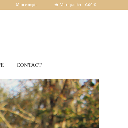
Mon compte
Votre panier
-
0.00
€
TE
CONTACT