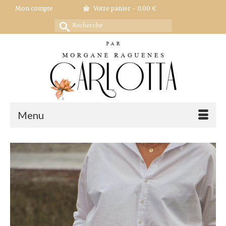
Mon compte
Votre panier
-
0.00
€
Rechercher :
Menu