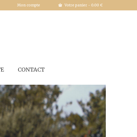
Mon compte
Votre panier
-
0.00
€
TE
CONTACT