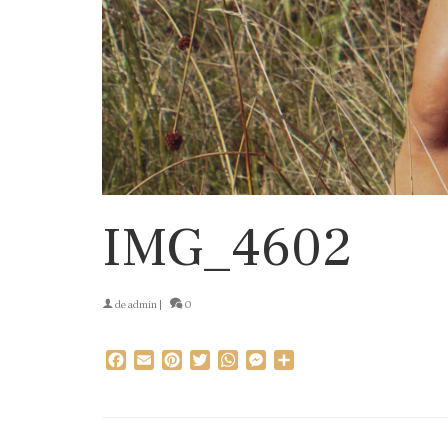
IMG_4602
de
admin
|
0
Facebook
Email
Pinterest
Twitter
WhatsApp
Messenger
Partager