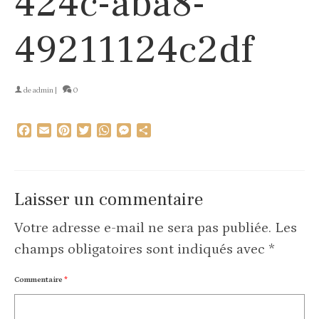
424c-aba8-
49211124c2df
de
admin
|
0
Facebook
Email
Pinterest
Twitter
WhatsApp
Messenger
Partager
Laisser un commentaire
Votre adresse e-mail ne sera pas publiée.
Les
champs obligatoires sont indiqués avec
*
Commentaire
*