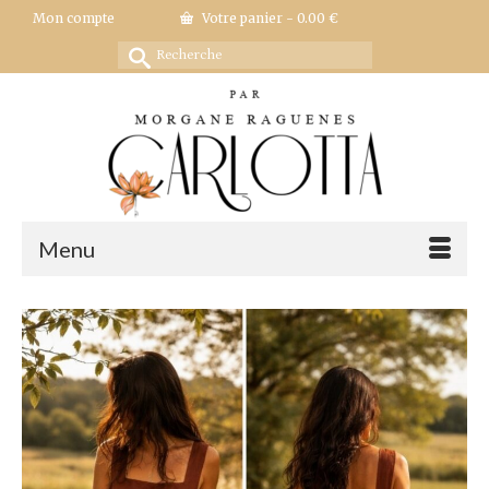
Mon compte
Votre panier
-
0.00
€
Rechercher :
Menu