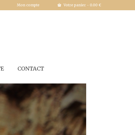
Mon compte
Votre panier
-
0.00
€
TE
CONTACT