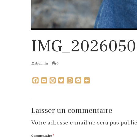
IMG_2026050
de
admin
|
0
Facebook
Email
Pinterest
Twitter
WhatsApp
Messenger
Partager
Laisser un commentaire
Votre adresse e-mail ne sera pas publié
Commentaire
*