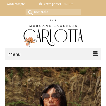
Mon compte
Votre panier
-
0.00
€
Rechercher :
Menu