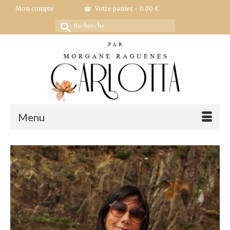
Mon compte
Votre panier
-
0.00
€
Rechercher :
Menu