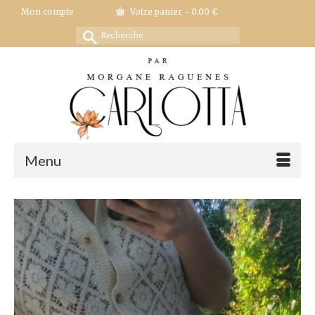
Mon compte
Votre panier
-
0.00
€
Rechercher :
Menu