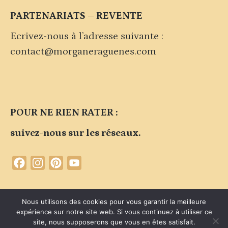
PARTENARIATS – REVENTE
Ecrivez-nous à l’adresse suivante :
contact@morganeraguenes.com
POUR NE RIEN RATER :
suivez-nous sur les réseaux.
Facebook
Instagram
Pinterest
YouTube
Channel
Contacter la marque
Plan du site
Politique de confidentialité
Nous utilisons des cookies pour vous garantir la meilleure
expérience sur notre site web. Si vous continuez à utiliser ce
Mentions légales du site
site, nous supposerons que vous en êtes satisfait.