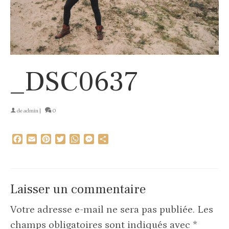
_DSC0637
de
admin
|
0
Facebook
Email
Pinterest
Twitter
WhatsApp
Messenger
Partager
Laisser un commentaire
Votre adresse e-mail ne sera pas publiée.
Les
champs obligatoires sont indiqués avec
*