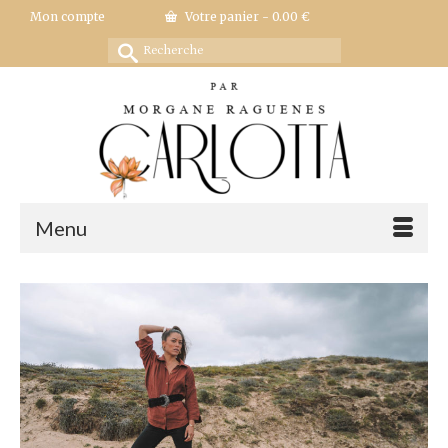
Mon compte
Votre panier
-
0.00
€
Rechercher :
Menu