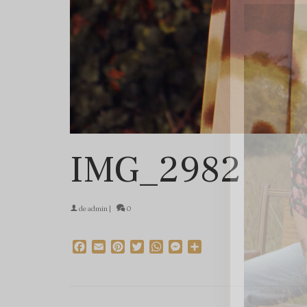
IMG_2982
de
admin
|
0
Facebook
Email
Pinterest
Twitter
WhatsApp
Messenger
Partager