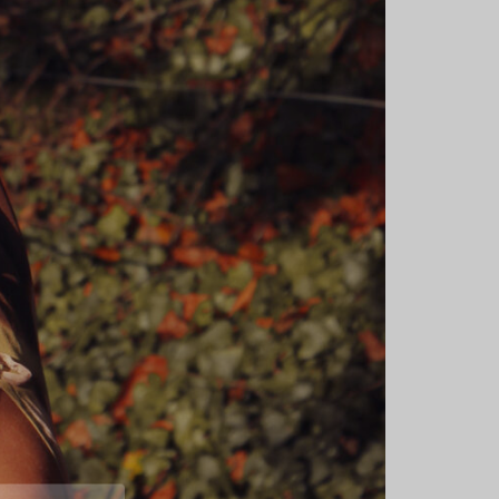
TTA
s et les
que
!
cadeaux ou