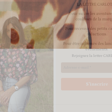
réductions.
Pour être informés des lan
évènements.
Rejoignez la lettre CA