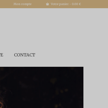
Mon compte
Votre panier
-
0.00
€
TE
CONTACT