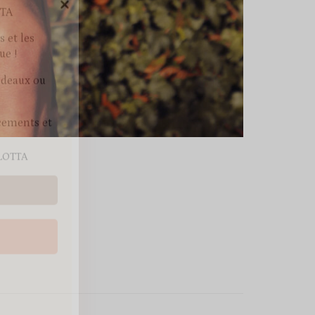
cements et
RLOTTA