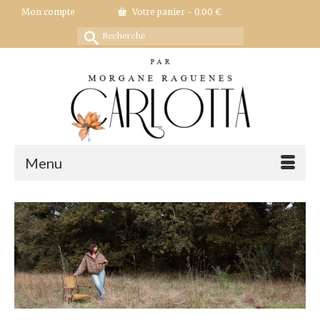
Mon compte
Votre panier
-
0.00
€
Rechercher :
Menu