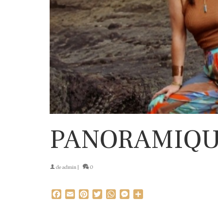
PANORAMIQUE
de
admin
|
0
Facebook
Email
Pinterest
Twitter
WhatsApp
Messenger
Partager