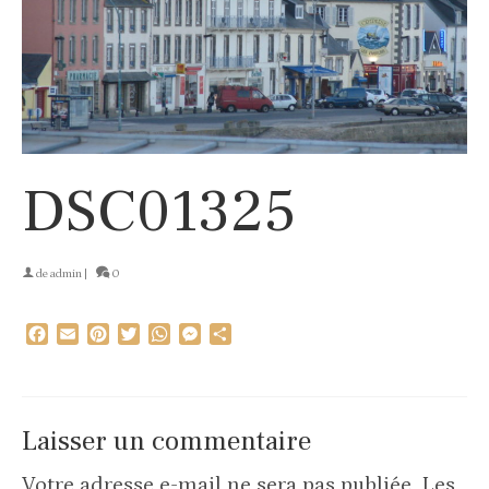
DSC01325
de
admin
|
0
Facebook
Email
Pinterest
Twitter
WhatsApp
Messenger
Partager
Laisser un commentaire
Votre adresse e-mail ne sera pas publiée.
Les