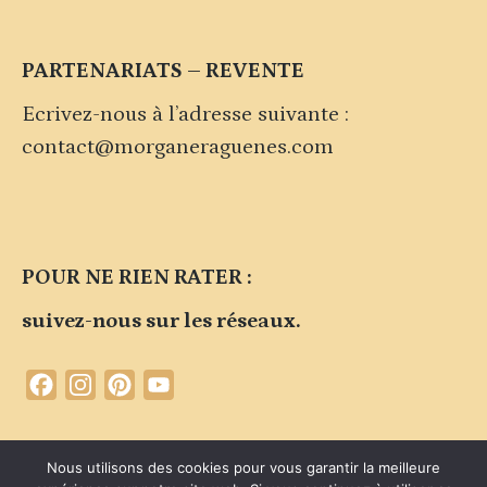
PARTENARIATS – REVENTE
Ecrivez-nous à l’adresse suivante :
contact@morganeraguenes.com
POUR NE RIEN RATER :
suivez-nous sur les réseaux.
Facebook
Instagram
Pinterest
YouTube
Channel
Contacter la marque
Plan du site
Politique de confidentialité
Nous utilisons des cookies pour vous garantir la meilleure