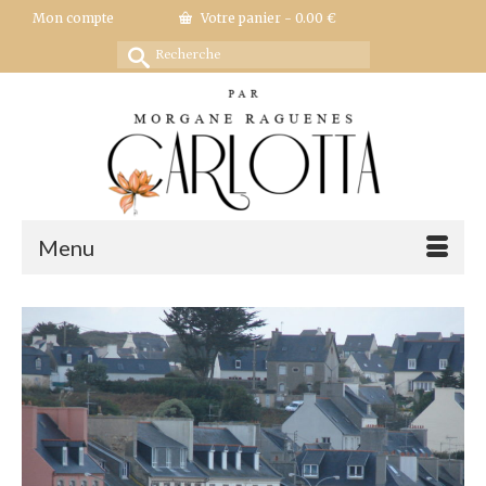
Mon compte
Votre panier
-
0.00
€
Rechercher :
Menu