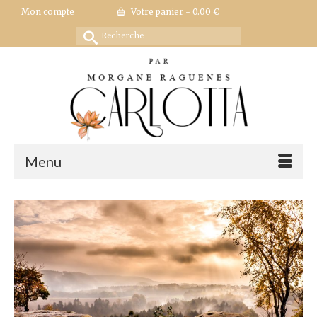
Mon compte
Votre panier
-
0.00
€
Rechercher :
Menu