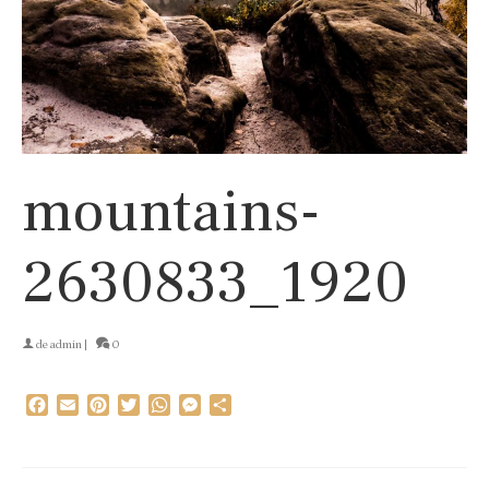
mountains-
2630833_1920
de
admin
|
0
Facebook
Email
Pinterest
Twitter
WhatsApp
Messenger
Partager