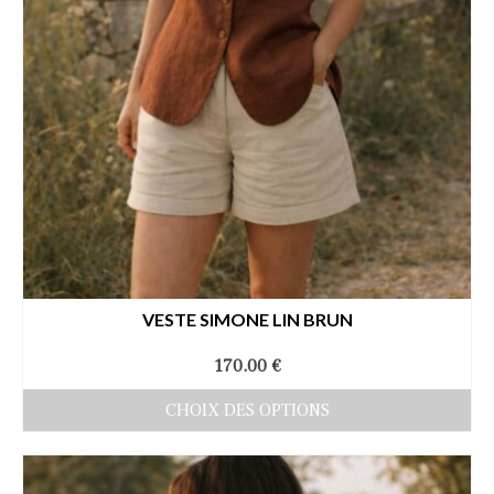
sur
la
page
du
produit
VESTE SIMONE LIN BRUN
170.00
€
CHOIX DES OPTIONS
Ce
produit