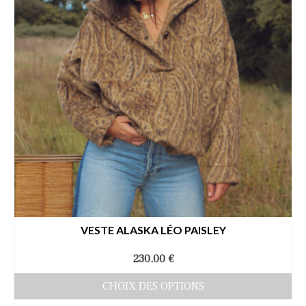
être
choisies
sur
la
page
du
produit
VESTE ALASKA LÉO PAISLEY
230.00
€
CHOIX DES OPTIONS