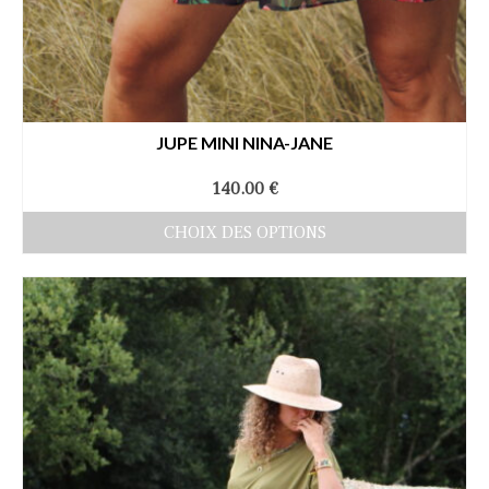
JUPE MINI NINA-JANE
140.00
€
CHOIX DES OPTIONS
Ce
produit
a
plusieurs
variations.
Les
options