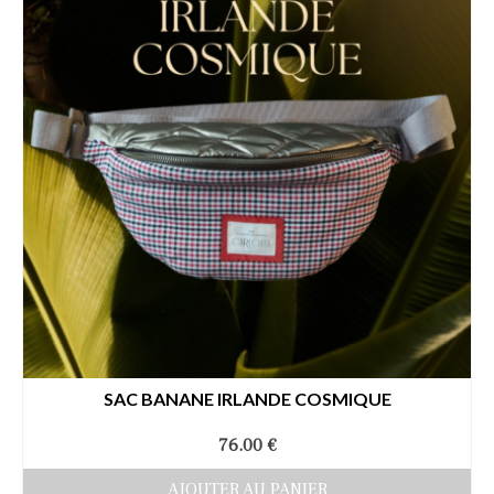
être
choisies
sur
la
page
du
produit
SAC BANANE IRLANDE COSMIQUE
76.00
€
AJOUTER AU PANIER