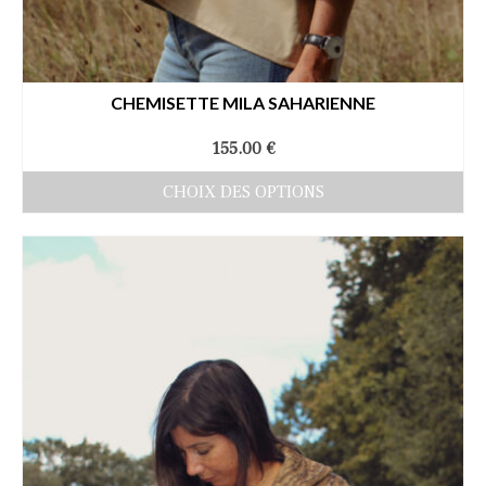
CHEMISETTE MILA SAHARIENNE
155.00
€
CHOIX DES OPTIONS
Ce
produit
a
plusieurs
variations.
Les
options
peuvent