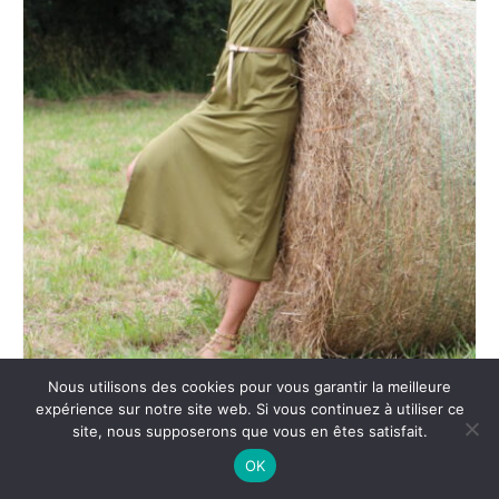
peuvent
être
choisies
sur
la
page
du
produit
Nous utilisons des cookies pour vous garantir la meilleure
expérience sur notre site web. Si vous continuez à utiliser ce
ROBE CARMEN KAKI OLIVE
site, nous supposerons que vous en êtes satisfait.
140.00
€
OK