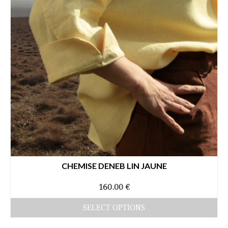
choisies
sur
la
page
du
produit
CHEMISE DENEB LIN JAUNE
160.00
€
SELECT OPTIONS