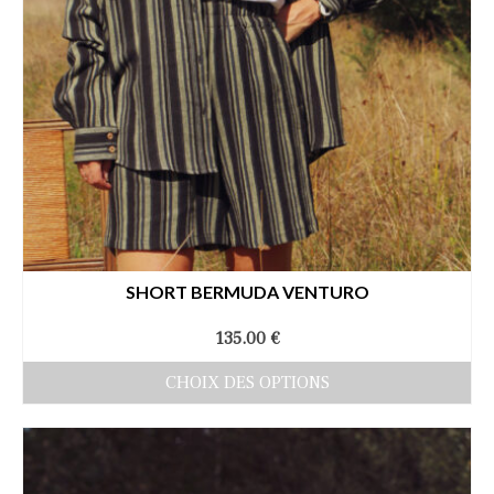
la
page
du
produit
SHORT BERMUDA VENTURO
135.00
€
CHOIX DES OPTIONS
Ce
produit
a