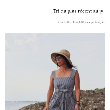
du
plus
récent
Accueil
»
LES CREATIONS
»
marque française
au
plus
ancien