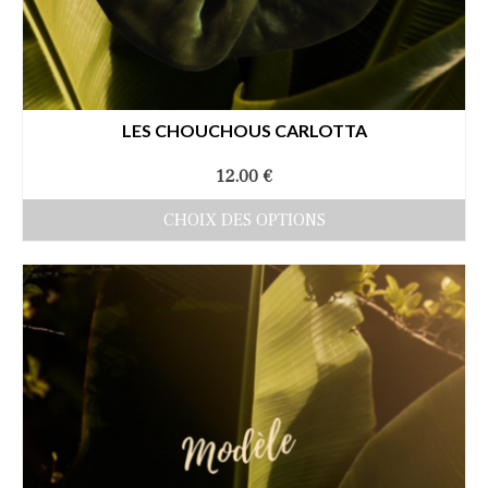
LES CHOUCHOUS CARLOTTA
12.00
€
CHOIX DES OPTIONS
Ce
produit
a
plusieurs
variations.
Les
options
peuvent