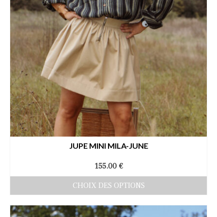
JUPE MINI MILA-JUNE
155.00
€
CHOIX DES OPTIONS
Ce
produit