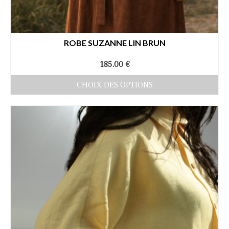
ROBE SUZANNE LIN BRUN
185.00
€
CHOIX DES OPTIONS
Ce
produit
a
plusieurs
variations.
Les
options
peuvent
être