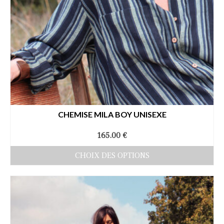
page
du
produit
CHEMISE MILA BOY UNISEXE
165.00
€
CHOIX DES OPTIONS
Ce
produit
a
plusieurs