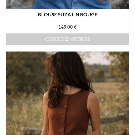
BLOUSE SUZA LIN ROUGE
145.00
€
CHOIX DES OPTIONS
Ce
produit
a
plusieurs
variations.
Les
options
peuvent
être
choisies