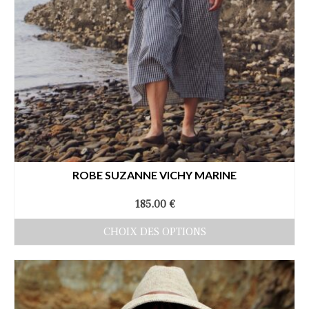
ROBE SUZANNE VICHY MARINE
185.00
€
CHOIX DES OPTIONS
Ce
produit
a