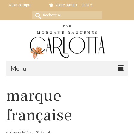
Mon compte
Votre panier
-
0.00
€
Rechercher :
Menu
marque
française
Trié
Affichage de 1–30 sur 120 résultats