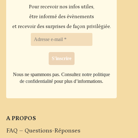
Pour recevoir nos infos utiles,
Les
être informé des évènements
options
et recevoir des surprises de façon privilégiée.
peuvent
être
choisies
sur
la
page
Nous ne spammons pas. Consultez
notre politique
de confidentialité
pour plus d’informations.
du
produit
A PROPOS
FAQ – Questions-Réponses