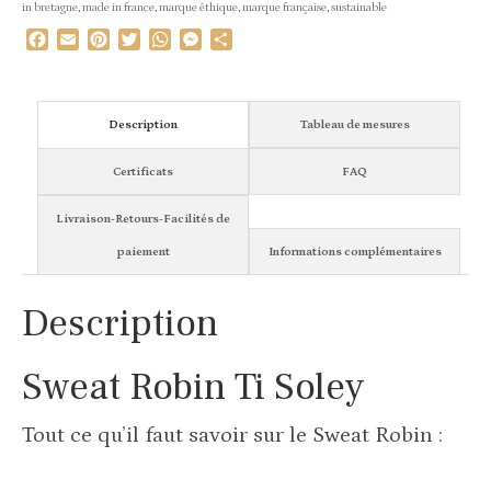
in bretagne
,
made in france
,
marque éthique
,
marque française
,
sustainable
Facebook
Email
Pinterest
Twitter
WhatsApp
Messenger
Partager
Description
Tableau de mesures
Certificats
FAQ
Livraison-Retours-Facilités de
paiement
Informations complémentaires
Description
Sweat Robin Ti Soley
Tout ce qu’il faut savoir sur le Sweat Robin :