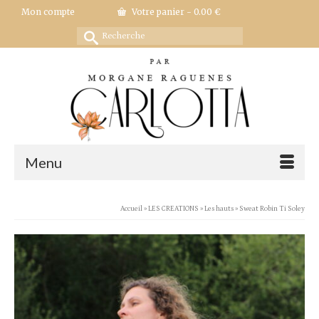
Mon compte
Votre panier
-
0.00
€
Rechercher :
Menu
Accueil
»
LES CREATIONS
»
Les hauts
»
Sweat Robin Ti Soley