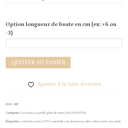
Option longueur de buste en cm (ex: +6 ou
-3)
AJOUTER AU PANIER
Ajouter à la liste d’envies
UGS :
ND
Catégories :
Les hauts
,
Les pulls, gilets & vestes
,
NOUVEAUTES
Étiquettes :
coton bio
,
coton GOTS
,
ensemble cosy
,
homewear
,
idée cadeau
,
look cosy
,
made