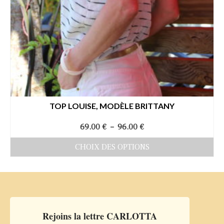
TOP LOUISE, MODÈLE BRITTANY
Plage
69.00
€
–
96.00
€
de
CHOIX DES OPTIONS
prix :
Ce
69.00 €
produit
à
a
96.00 €
plusieurs
Rejoins la lettre CARLOTTA
variations.