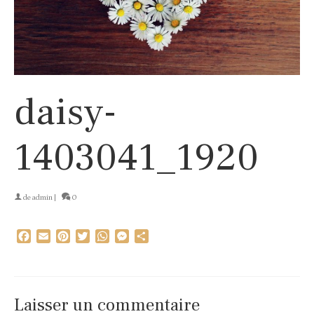
daisy-
1403041_1920
de
admin
|
0
Facebook
Email
Pinterest
Twitter
WhatsApp
Messenger
Partager
Laisser un commentaire