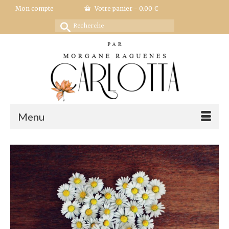
Mon compte
Votre panier
-
0.00
€
Rechercher :
Menu