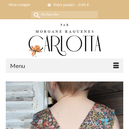
Mon compte
Votre panier
-
0.00
€
Rechercher :
Menu