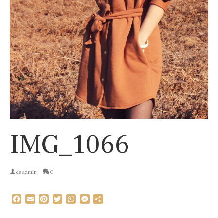
IMG_1066
de
admin
|
0
Facebook
Email
Pinterest
Twitter
WhatsApp
Messenger
Partager