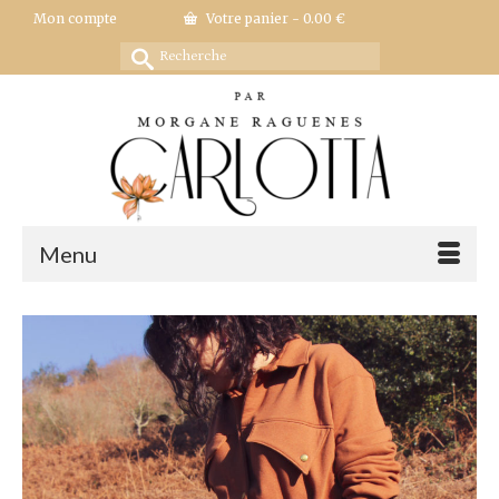
Mon compte
Votre panier
-
0.00
€
Rechercher :
Menu