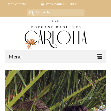
Mon compte
Votre panier
-
0.00
€
Rechercher :
Menu