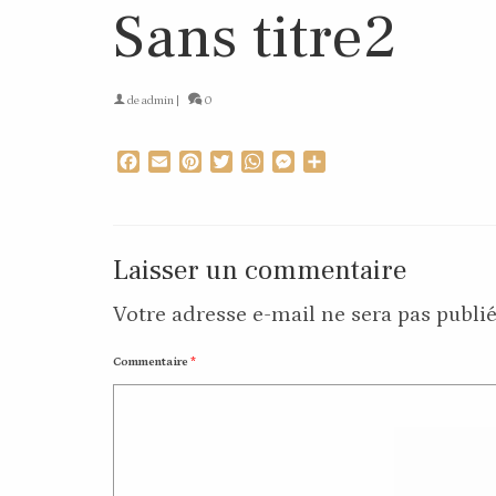
Sans titre2
de
admin
|
0
Facebook
Email
Pinterest
Twitter
WhatsApp
Messenger
Partager
Laisser un commentaire
Votre adresse e-mail ne sera pas publié
Commentaire
*