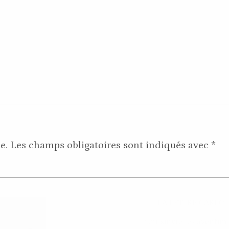
LA LETTRE CARLO
e.
Les champs obligatoires sont indiqués avec
*
Pour suivre les aventure
coulisses de la mar
Pour recevoir des petits 
réductions.
Pour être informés des lan
évènements.