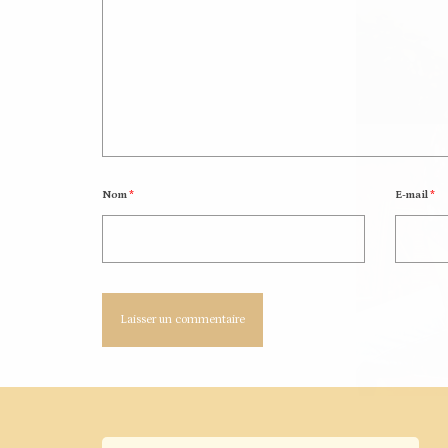
Nom
*
E-mail
*