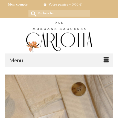
Mon compte
Votre panier
-
0.00
€
Rechercher :
Menu