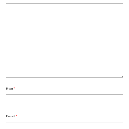
Nom
*
E-mail
*