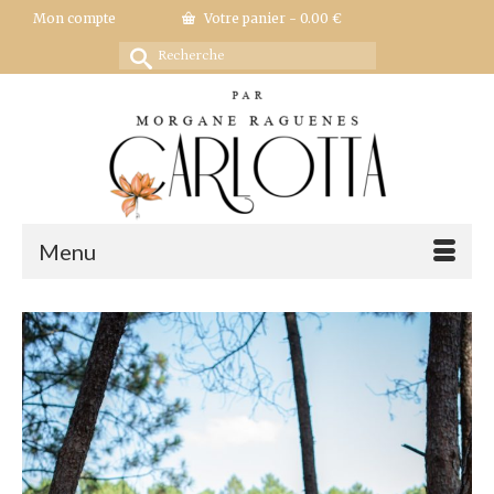
Mon compte
Votre panier
-
0.00
€
Rechercher :
Menu