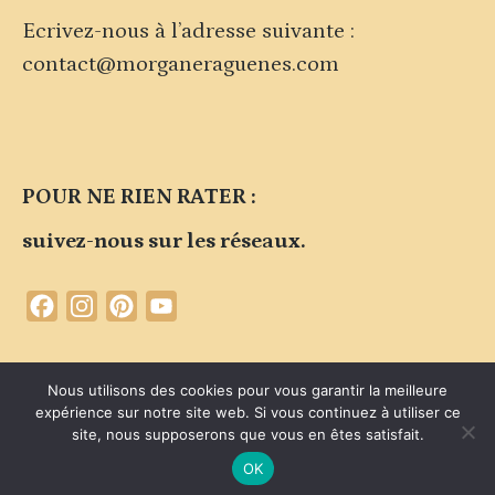
Ecrivez-nous à l’adresse suivante :
contact@morganeraguenes.com
POUR NE RIEN RATER :
suivez-nous sur les réseaux.
Facebook
Instagram
Pinterest
YouTube
Channel
Contacter la marque
Plan du site
Politique de confidentialité
Nous utilisons des cookies pour vous garantir la meilleure
expérience sur notre site web. Si vous continuez à utiliser ce
Mentions légales du site
site, nous supposerons que vous en êtes satisfait.
© 2026 CARLOTTA par Morgane Raguénes
OK