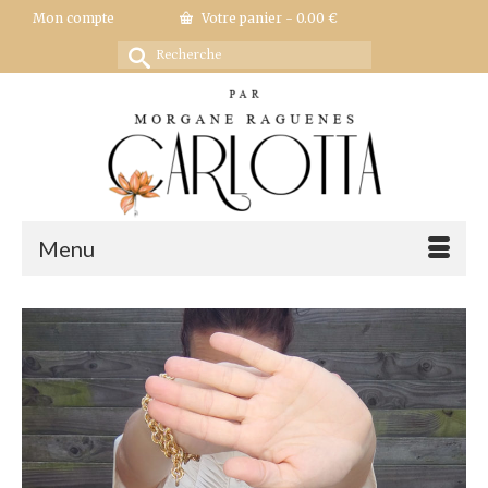
Mon compte
Votre panier
-
0.00
€
Rechercher :
Menu