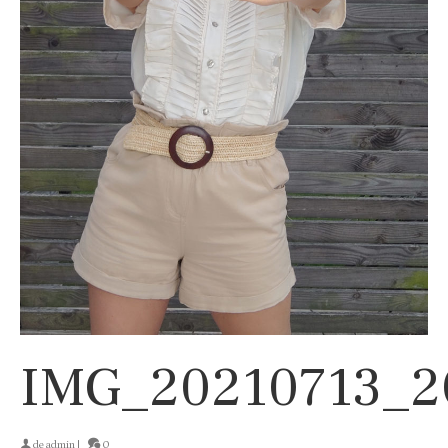
IMG_20210713_2
de
admin
|
0