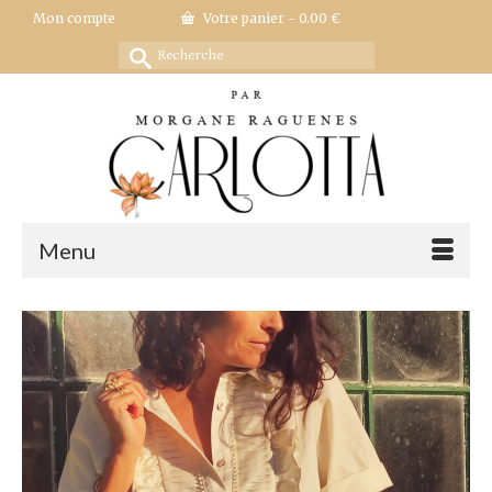
Mon compte
Votre panier
-
0.00
€
Rechercher :
Menu