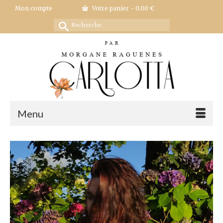
Mon compte
Votre panier
-
0.00
€
Rechercher :
Menu