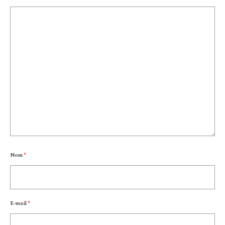
Nom
*
E-mail
*