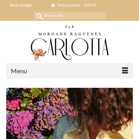
Mon compte
Votre panier
-
0.00
€
Rechercher :
Menu