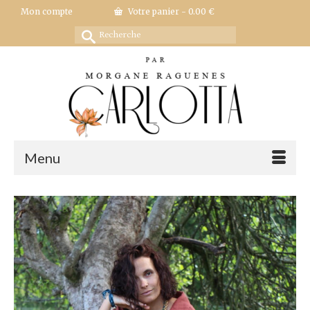
Mon compte
Votre panier
-
0.00
€
Rechercher :
Menu