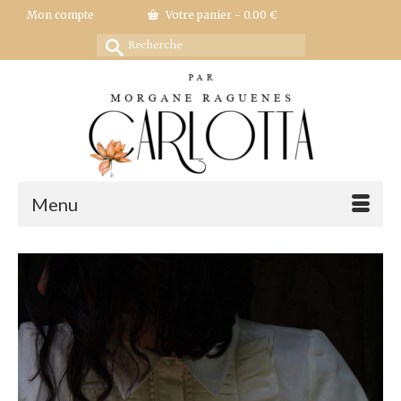
Mon compte
Votre panier
-
0.00
€
Rechercher :
Menu