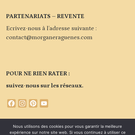
PARTENARIATS – REVENTE
Ecrivez-nous à l’adresse suivante :
contact@morganeraguenes.com
POUR NE RIEN RATER :
suivez-nous sur les réseaux.
Facebook
Instagram
Pinterest
YouTube
Channel
Contacter la marque
Plan du site
Politique de confidentialité
Nous utilisons des cookies pour vous garantir la meilleure
expérience sur notre site web. Si vous continuez à utiliser ce
Mentions légales du site