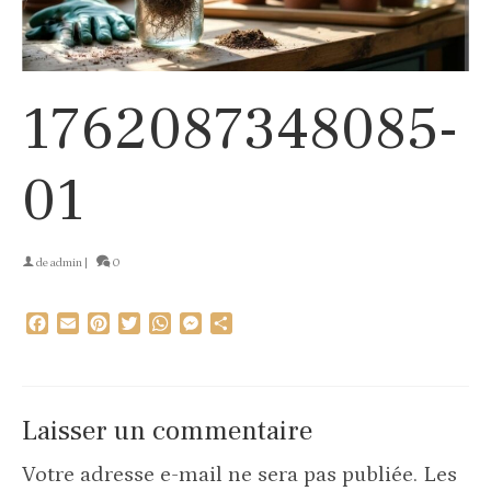
1762087348085-
01
de
admin
|
0
Facebook
Email
Pinterest
Twitter
WhatsApp
Messenger
Partager
Laisser un commentaire
Votre adresse e-mail ne sera pas publiée.
Les