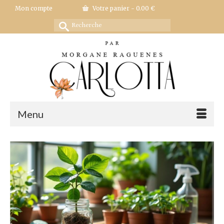
Mon compte
Votre panier
-
0.00
€
Rechercher :
Menu